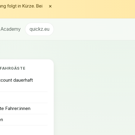
×
ng folgt in Kürze. Bei
Academy
quickz.eu
FAHRGÄSTE
ccount dauerhaft
e Fahrer:innen
en