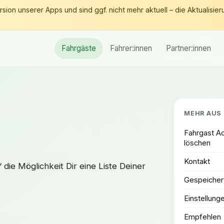
sion unserer Apps und sind ggf. nicht mehr aktuell – die Aktualisieru
Fahrgäste
Fahrer:innen
Partner:innen
MEHR AUS
Fahrgast A
löschen
Kontakt
die Möglichkeit Dir eine Liste Deiner
Gespeichert
Einstellung
Empfehlen